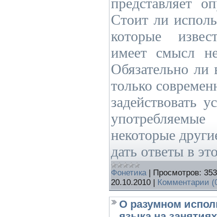
представляет оп
Стоит ли исполь
которые извес
имеет смысл не
Обязательно ли 
только современ
задействовать у
употребляемы
некоторые други
дать ответы в это
Фонетика
|
Просмотров:
353
20.10.2010
|
Комментарии (
О разумном испол
языка на занятия