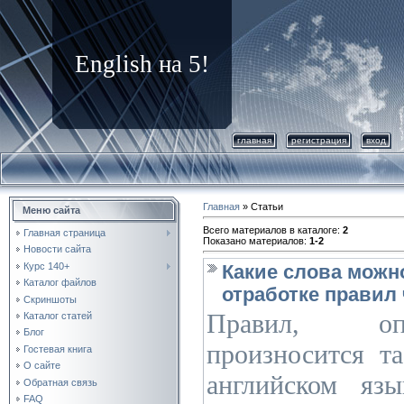
English на 5!
главная
регистрация
вход
Главная
»
Статьи
Меню сайта
Всего материалов в каталоге
:
2
Главная страница
Показано материалов
:
1-2
Новости сайта
Курс 140+
Какие слова можн
Каталог файлов
отработке правил
Скриншоты
Правил, оп
Каталог статей
Блог
произносится т
Гостевая книга
О сайте
английском я
Обратная связь
FAQ