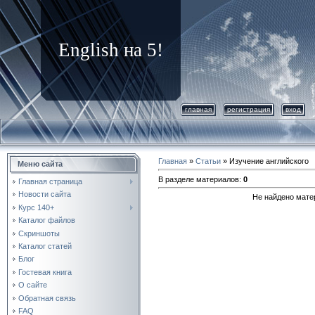
English на 5!
главная
регистрация
вход
Главная
»
Статьи
» Изучение английского
Меню сайта
В разделе материалов
:
0
Главная страница
Новости сайта
Не найдено мате
Курс 140+
Каталог файлов
Скриншоты
Каталог статей
Блог
Гостевая книга
О сайте
Обратная связь
FAQ